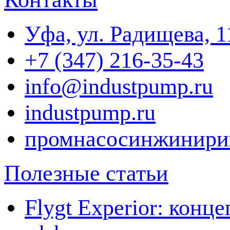
Уфа, ул. Радищева, 1
+7 (347) 216-35-43
info@industpump.ru
industpump.ru
промнасосинжинири
Полезные статьи
Flygt Experior: кон