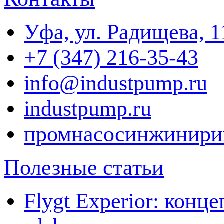
Уфа, ул. Радищева, 1
+7 (347) 216-35-43
info@industpump.ru
industpump.ru
промнасосинжинири
Полезные статьи
Flygt Experior: кон