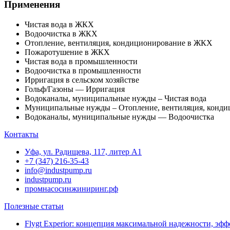
Применения
Чистая вода в ЖКХ
Водоочистка в ЖКХ
Отопление, вентиляция, кондиционирование в ЖКХ
Пожаротушение в ЖКХ
Чистая вода в промышленности
Водоочистка в промышленности
Ирригация в сельском хозяйстве
Гольф/Газоны — Ирригация
Водоканалы, муниципальные нужды – Чистая вода
Муниципальные нужды – Отопление, вентиляция, конди
Водоканалы, муниципальные нужды — Водоочистка
Контакты
Уфа, ул. Радищева, 117, литер А1
+7 (347) 216-35-43
info@industpump.ru
industpump.ru
промнасосинжиниринг.рф
Полезные статьи
Flygt Experior: концепция максимальной надежности, э