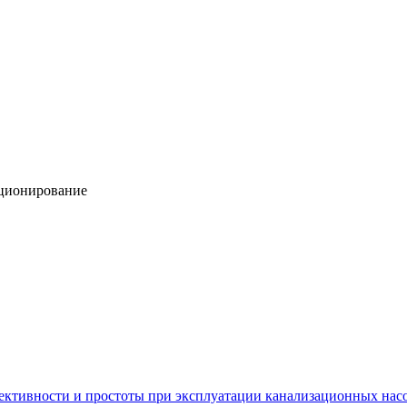
ционирование
ффективности и простоты при эксплуатации канализационных на