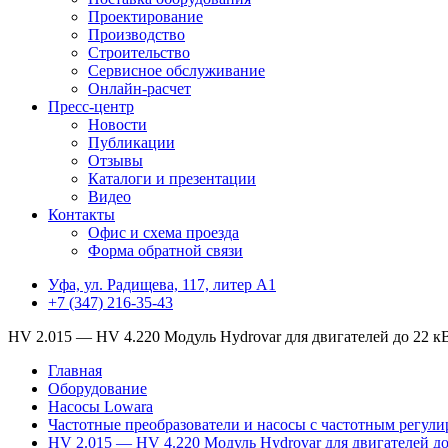
Проектирование
Производство
Строительство
Сервисное обслуживание
Онлайн-расчет
Пресс-центр
Новости
Публикации
Отзывы
Каталоги и презентации
Видео
Контакты
Офис и схема проезда
Форма обратной связи
Уфа, ул. Радищева, 117, литер А1
+7 (347) 216-35-43
HV 2.015 — HV 4.220 Модуль Hydrovar для двигателей до 22 к
Главная
Оборудование
Насосы Lowara
Частотные преобразователи и насосы с частотным регул
HV 2.015 — HV 4.220 Модуль Hydrovar для двигателей до