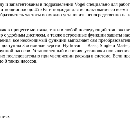
ду и запатентованы в подразделении Vogel специально для рабо
ми мощностью до 45 кВт и подходят для использования со всем
образователь частоты возможно установить непосредственно на 
 как в процессе монтажа, так и в любой последующий этап эксп
р с удобным дисплеем, а также встроенные функции защиты нас
ления, все необходимый функции выполняет сам преобразователь
и доступны 3 основные версии Hydrovar — Basic, Single и Maste
группой насосов. Установленный в составе установки повышения 
их последовательно при увеличении расхода в системе. Если пре
о 8 таких насосов.
аниях