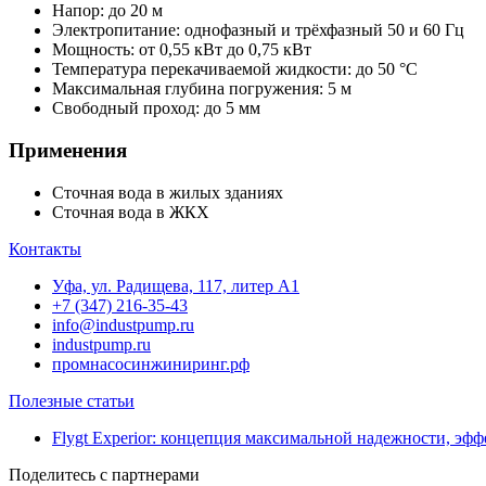
Напор: до 20 м
Электропитание: однофазный и трёхфазный 50 и 60 Гц
Мощность: от 0,55 кВт до 0,75 кВт
Температура перекачиваемой жидкости: до 50 °C
Максимальная глубина погружения: 5 м
Свободный проход: до 5 мм
Применения
Сточная вода в жилых зданиях
Сточная вода в ЖКХ
Контакты
Уфа, ул. Радищева, 117, литер А1
+7 (347) 216-35-43
info@industpump.ru
industpump.ru
промнасосинжиниринг.рф
Полезные статьи
Flygt Experior: концепция максимальной надежности, э
Поделитесь с партнерами