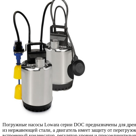
Погружные насосы Lowara серии DOC предназначены для дрена
из нержавеющей стали, а двигатель имеет защиту от перегру
встроенный конденсатор, регулятор уровня и присоединительны