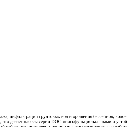
жа, инфильтрации грунтовых вод и орошения бассейнов, водое
зок, что делает насосы серии DOC многофункциональными и уст
й кабель, что позволяет полностью автоматизировать его работу