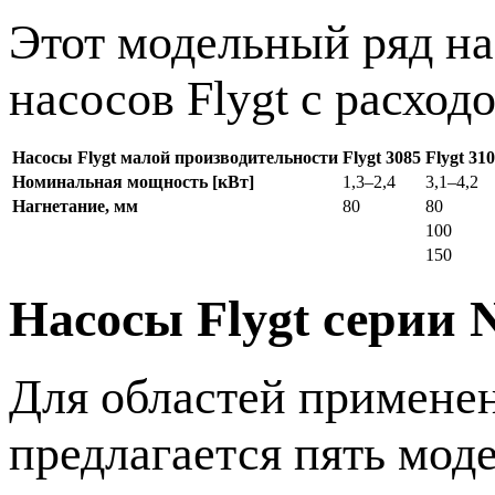
Этот модельный ряд на
насосов Flygt с расходо
Насосы Flygt малой производительности
Flygt 3085
Flygt 31
Номинальная мощность [кВт]
1,3–2,4
3,1–4,2
Нагнетание, мм
80
80
100
150
Насосы Flygt серии 
Для областей примене
предлагается пять мод